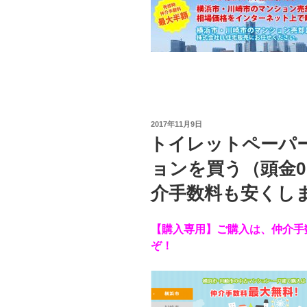
投
2017年11月9日
稿
トイレットペーパ
日:
ョンを買う（頭金
介手数料も安くし
【購入専用】
ご購入は、仲介手
ぞ！