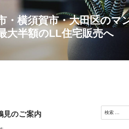
市・横須賀市・大田区のマ
最大半額のLL住宅販売へ
検
鶴見のご案内
索: