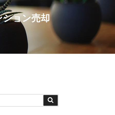
ンション売却
検
索