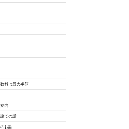
ム
手数料は最大半額
ご案内
戸建ての話
却のお話