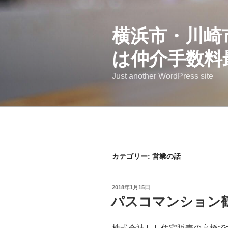
コ
ン
横浜市・川崎
テ
ン
は仲介手数料
ツ
へ
Just another WordPress site
ス
キ
ッ
プ
カテゴリー: 営業の話
投
2018年1月15日
稿
パスコマンション
日: