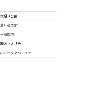
内大通り公園
大通り公園前
ツ横濱関内
浜関内クオリテ
関内パークアベニュー