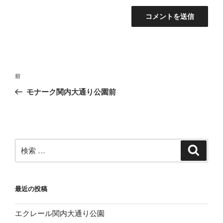
投
過
前
稿
去
モナーク関内大通り公園前
ナ
の
ビ
投
稿
ゲ
ー
検
検
シ
索
索:
ョ
ン
最近の投稿
エクレール関内大通り公園