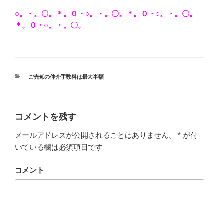
○。・。〇。＊。０・○。・。〇。＊。０・○。・。〇。
＊。０・○。・。〇。
カ
ご売却の仲介手数料は最大半額
テ
ゴ
リ
ー
コメントを残す
メールアドレスが公開されることはありません。
*
が付
いている欄は必須項目です
コメント