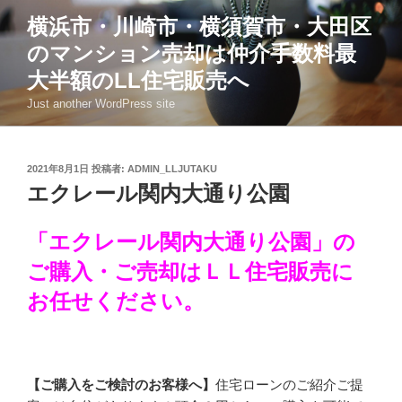
コ
横浜市・川崎市・横須賀市・大田区
ン
のマンション売却は仲介手数料最
テ
ン
大半額のLL住宅販売へ
ツ
Just another WordPress site
へ
ス
キ
投
2021年8月1日
投稿者:
ADMIN_LLJUTAKU
ッ
稿
エクレール関内大通り公園
日:
プ
「エクレール関内大通り公園」の
ご購入・ご売却はＬＬ住宅販売に
お任せください。
【ご購入をご検討のお客様へ】
住宅ローンのご紹介ご提