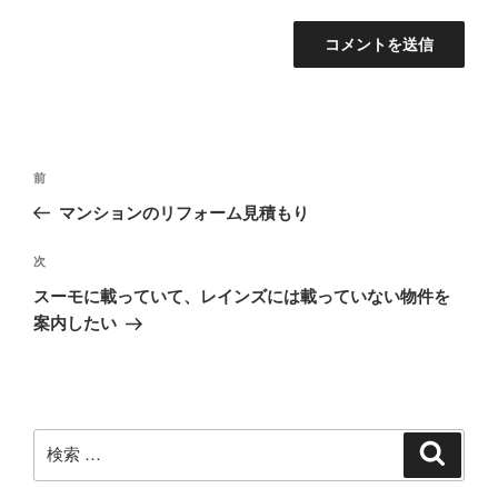
投
過
前
稿
去
マンションのリフォーム見積もり
ナ
の
ビ
投
次
次
稿
ゲ
の
スーモに載っていて、レインズには載っていない物件を
投
ー
案内したい
稿
シ
ョ
ン
検
検
索
索: