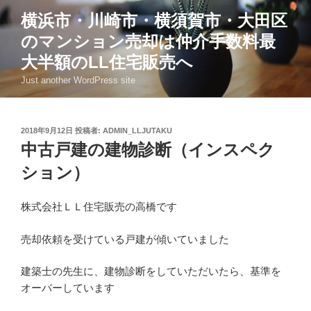
コ
横浜市・川崎市・横須賀市・大田区
ン
のマンション売却は仲介手数料最
テ
ン
大半額のLL住宅販売へ
ツ
Just another WordPress site
へ
ス
キ
投
2018年9月12日
投稿者:
ADMIN_LLJUTAKU
ッ
稿
中古戸建の建物診断（インスペク
日:
プ
ション）
株式会社ＬＬ住宅販売の高橋です
売却依頼を受けている戸建が傾いていました
建築士の先生に、建物診断をしていただいたら、基準を
オーバーしています