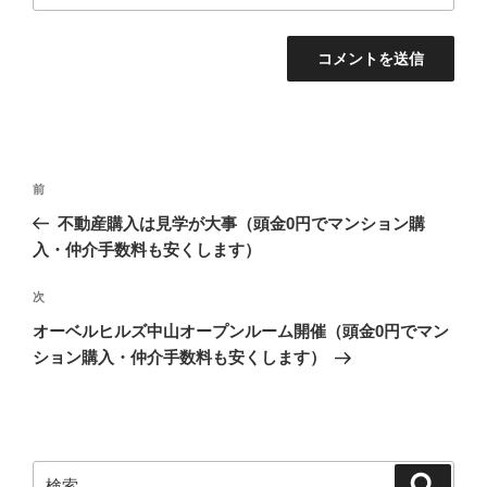
投
過
前
稿
去
不動産購入は見学が大事（頭金0円でマンション購
ナ
の
入・仲介手数料も安くします）
ビ
投
稿
ゲ
次
次
の
ー
オーベルヒルズ中山オープンルーム開催（頭金0円でマン
投
ション購入・仲介手数料も安くします）
シ
稿
ョ
ン
検
検