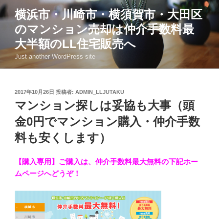
コ
横浜市・川崎市・横須賀市・大田区
ン
のマンション売却は仲介手数料最
テ
ン
大半額のLL住宅販売へ
ツ
Just another WordPress site
へ
ス
キ
投
2017年10月26日
投稿者:
ADMIN_LLJUTAKU
ッ
稿
マンション探しは妥協も大事（頭
日:
プ
金0円でマンション購入・仲介手数
料も安くします）
【購入専用】
ご購入は、仲介手数料最大無料の下記ホー
ムページへどうぞ！