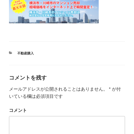
カ
不動産購入
テ
ゴ
リ
ー
コメントを残す
メールアドレスが公開されることはありません。
*
が付
いている欄は必須項目です
コメント